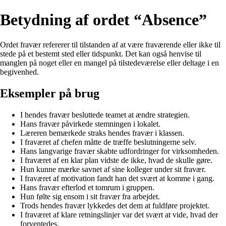
Betydning af ordet “Absence”
Ordet fravær refererer til tilstanden af at være fraværende eller ikke til
stede på et bestemt sted eller tidspunkt. Det kan også henvise til
manglen på noget eller en mangel på tilstedeværelse eller deltage i en
begivenhed.
Eksempler på brug
I hendes fravær besluttede teamet at ændre strategien.
Hans fravær påvirkede stemningen i lokalet.
Læreren bemærkede straks hendes fravær i klassen.
I fraværet af chefen måtte de træffe beslutningerne selv.
Hans langvarige fravær skabte udfordringer for virksomheden.
I fraværet af en klar plan vidste de ikke, hvad de skulle gøre.
Hun kunne mærke savnet af sine kolleger under sit fravær.
I fraværet af motivation fandt han det svært at komme i gang.
Hans fravær efterlod et tomrum i gruppen.
Hun følte sig ensom i sit fravær fra arbejdet.
Trods hendes fravær lykkedes det dem at fuldføre projektet.
I fraværet af klare retningslinjer var det svært at vide, hvad der
forventedes.