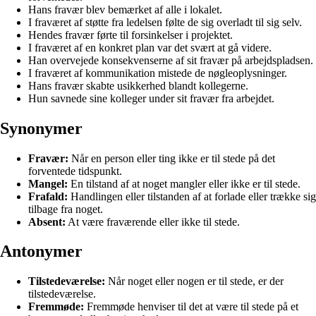
Hans fravær blev bemærket af alle i lokalet.
I fraværet af støtte fra ledelsen følte de sig overladt til sig selv.
Hendes fravær førte til forsinkelser i projektet.
I fraværet af en konkret plan var det svært at gå videre.
Han overvejede konsekvenserne af sit fravær på arbejdspladsen.
I fraværet af kommunikation mistede de nøgleoplysninger.
Hans fravær skabte usikkerhed blandt kollegerne.
Hun savnede sine kolleger under sit fravær fra arbejdet.
Synonymer
Fravær:
Når en person eller ting ikke er til stede på det
forventede tidspunkt.
Mangel:
En tilstand af at noget mangler eller ikke er til stede.
Frafald:
Handlingen eller tilstanden af at forlade eller trække sig
tilbage fra noget.
Absent:
At være fraværende eller ikke til stede.
Antonymer
Tilstedeværelse:
Når noget eller nogen er til stede, er der
tilstedeværelse.
Fremmøde:
Fremmøde henviser til det at være til stede på et