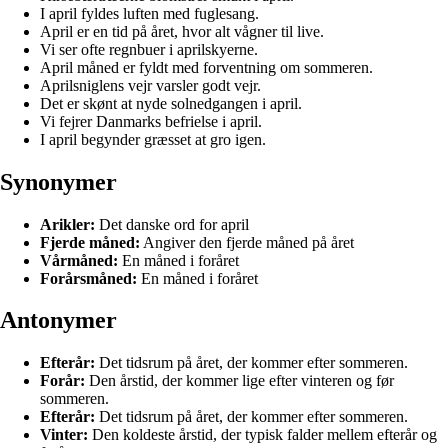
I april fyldes luften med fuglesang.
April er en tid på året, hvor alt vågner til live.
Vi ser ofte regnbuer i aprilskyerne.
April måned er fyldt med forventning om sommeren.
Aprilsniglens vejr varsler godt vejr.
Det er skønt at nyde solnedgangen i april.
Vi fejrer Danmarks befrielse i april.
I april begynder græsset at gro igen.
Synonymer
Arikler:
Det danske ord for april
Fjerde måned:
Angiver den fjerde måned på året
Vårmåned:
En måned i foråret
Forårsmåned:
En måned i foråret
Antonymer
Efterår:
Det tidsrum på året, der kommer efter sommeren.
Forår:
Den årstid, der kommer lige efter vinteren og før
sommeren.
Efterår:
Det tidsrum på året, der kommer efter sommeren.
Vinter:
Den koldeste årstid, der typisk falder mellem efterår og