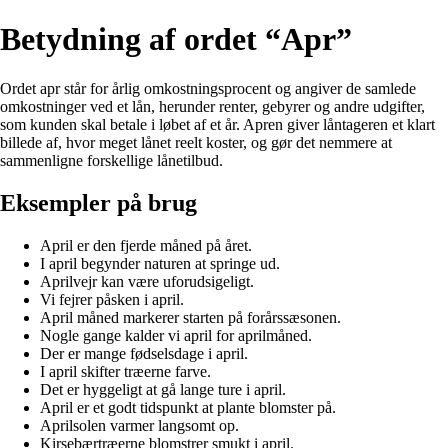
Betydning af ordet “Apr”
Ordet apr står for årlig omkostningsprocent og angiver de samlede
omkostninger ved et lån, herunder renter, gebyrer og andre udgifter,
som kunden skal betale i løbet af et år. Apren giver låntageren et klart
billede af, hvor meget lånet reelt koster, og gør det nemmere at
sammenligne forskellige lånetilbud.
Eksempler på brug
April er den fjerde måned på året.
I april begynder naturen at springe ud.
Aprilvejr kan være uforudsigeligt.
Vi fejrer påsken i april.
April måned markerer starten på forårssæsonen.
Nogle gange kalder vi april for aprilmåned.
Der er mange fødselsdage i april.
I april skifter træerne farve.
Det er hyggeligt at gå lange ture i april.
April er et godt tidspunkt at plante blomster på.
Aprilsolen varmer langsomt op.
Kirsebærtræerne blomstrer smukt i april.