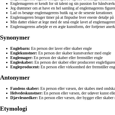
Englemageren er kendt for sit talent og sin passion for håndværk
Jeg drømmer om at have en hel samling af englemagerens figurer
Lad os besøge englemagerens butik og se de seneste kreationer.
Englemageren bruger timer på at finpudse hver eneste detalje på s
Min datter elsker at lege med de små engle lavet af englemageren
Englemagerens arbejde er en ægte kunstform, der fortjener anerk
Synonymer
Englebarn:
En person der laver eller skaber engle
Englekunstner:
En person der skaber kunstværker med engle
Englemager:
En person der skaber eller fremstiller engle
Engleskaber:
En person der skaber eller producerer englefigure
Engleproducent:
En person eller virksomhed der fremstiller eng
Antonymer
Fandens skaber:
En person eller væsen, der skabes med ondska
Helvedeskunstner:
En person eller væsen, der udøver kunst elle
Djævlesnedker:
En person eller væsen, der bygger eller skaber 
Etymologi