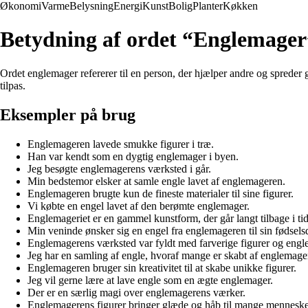
Økonomi
Varme
Belysning
Energi
Kunst
Bolig
Planter
Køkken
Betydning af ordet “Englemager
Ordet englemager refererer til en person, der hjælper andre og spreder gl
tilpas.
Eksempler på brug
Englemageren lavede smukke figurer i træ.
Han var kendt som en dygtig englemager i byen.
Jeg besøgte englemagerens værksted i går.
Min bedstemor elsker at samle engle lavet af englemageren.
Englemageren brugte kun de fineste materialer til sine figurer.
Vi købte en engel lavet af den berømte englemager.
Englemageriet er en gammel kunstform, der går langt tilbage i ti
Min veninde ønsker sig en engel fra englemageren til sin fødsels
Englemagerens værksted var fyldt med farverige figurer og engle
Jeg har en samling af engle, hvoraf mange er skabt af englemage
Englemageren bruger sin kreativitet til at skabe unikke figurer.
Jeg vil gerne lære at lave engle som en ægte englemager.
Der er en særlig magi over englemagerens værker.
Englemagerens figurer bringer glæde og håb til mange menneske