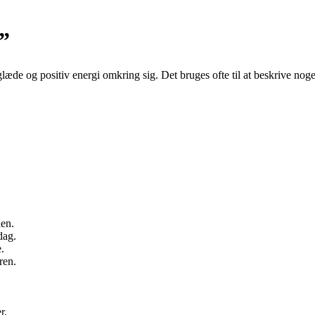
”
æde og positiv energi omkring sig. Det bruges ofte til at beskrive nogen, 
den.
dag.
.
ren.
r.