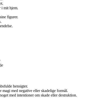
et.
 i mit hjem.
ine figurer.
.
endelse.
r
le
bsfulde hensigter.
r magi med negative eller skadelige formål.
noget med intentioner om skade eller destruktion.