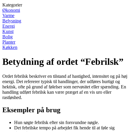
Kategorier
Økonomi
Varme
Belysning
Energi
Kunst
Bolig
Planter
Køkken
Betydning af ordet “Febrilsk”
Ordet febrilsk beskriver en tilstand af hastighed, intensitet og på høj
energi. Det refererer typisk til handlinger, der udføres hurtigt og
hektisk, ofte på grund af følelser som nervøsitet eller spænding. En
handling udført febrilsk kan være præget af en vis uro eller
rastløshed.
Eksempler på brug
Hun søgte febrilsk efter sin forsvundne nøgle.
Det febrilske tempo på arbejdet fik hende til at føle sig