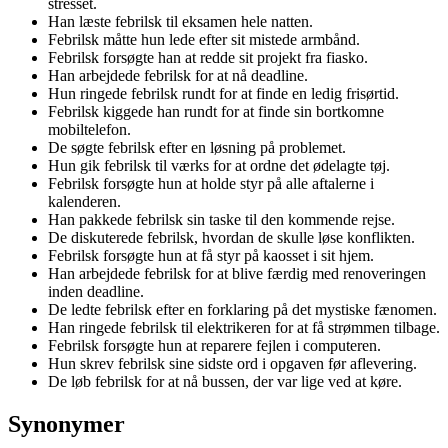
stresset.
Han læste febrilsk til eksamen hele natten.
Febrilsk måtte hun lede efter sit mistede armbånd.
Febrilsk forsøgte han at redde sit projekt fra fiasko.
Han arbejdede febrilsk for at nå deadline.
Hun ringede febrilsk rundt for at finde en ledig frisørtid.
Febrilsk kiggede han rundt for at finde sin bortkomne
mobiltelefon.
De søgte febrilsk efter en løsning på problemet.
Hun gik febrilsk til værks for at ordne det ødelagte tøj.
Febrilsk forsøgte hun at holde styr på alle aftalerne i
kalenderen.
Han pakkede febrilsk sin taske til den kommende rejse.
De diskuterede febrilsk, hvordan de skulle løse konflikten.
Febrilsk forsøgte hun at få styr på kaosset i sit hjem.
Han arbejdede febrilsk for at blive færdig med renoveringen
inden deadline.
De ledte febrilsk efter en forklaring på det mystiske fænomen.
Han ringede febrilsk til elektrikeren for at få strømmen tilbage.
Febrilsk forsøgte hun at reparere fejlen i computeren.
Hun skrev febrilsk sine sidste ord i opgaven før aflevering.
De løb febrilsk for at nå bussen, der var lige ved at køre.
Synonymer