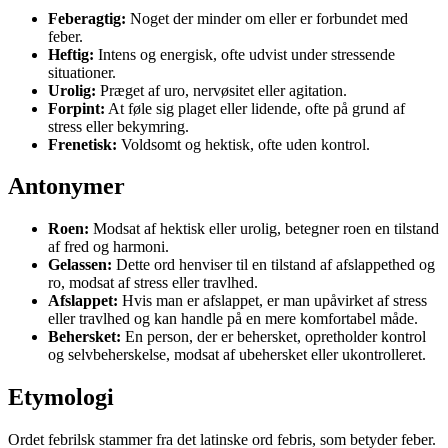
Feberagtig:
Noget der minder om eller er forbundet med
feber.
Heftig:
Intens og energisk, ofte udvist under stressende
situationer.
Urolig:
Præget af uro, nervøsitet eller agitation.
Forpint:
At føle sig plaget eller lidende, ofte på grund af
stress eller bekymring.
Frenetisk:
Voldsomt og hektisk, ofte uden kontrol.
Antonymer
Roen:
Modsat af hektisk eller urolig, betegner roen en tilstand
af fred og harmoni.
Gelassen:
Dette ord henviser til en tilstand af afslappethed og
ro, modsat af stress eller travlhed.
Afslappet:
Hvis man er afslappet, er man upåvirket af stress
eller travlhed og kan handle på en mere komfortabel måde.
Behersket:
En person, der er behersket, opretholder kontrol
og selvbeherskelse, modsat af ubehersket eller ukontrolleret.
Etymologi
Ordet febrilsk stammer fra det latinske ord febris, som betyder feber.