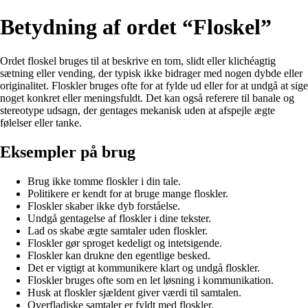
Betydning af ordet “Floskel”
Ordet floskel bruges til at beskrive en tom, slidt eller klichéagtig
sætning eller vending, der typisk ikke bidrager med nogen dybde eller
originalitet. Floskler bruges ofte for at fylde ud eller for at undgå at sige
noget konkret eller meningsfuldt. Det kan også referere til banale og
stereotype udsagn, der gentages mekanisk uden at afspejle ægte
følelser eller tanke.
Eksempler på brug
Brug ikke tomme floskler i din tale.
Politikere er kendt for at bruge mange floskler.
Floskler skaber ikke dyb forståelse.
Undgå gentagelse af floskler i dine tekster.
Lad os skabe ægte samtaler uden floskler.
Floskler gør sproget kedeligt og intetsigende.
Floskler kan drukne den egentlige besked.
Det er vigtigt at kommunikere klart og undgå floskler.
Floskler bruges ofte som en let løsning i kommunikation.
Husk at floskler sjældent giver værdi til samtalen.
Overfladiske samtaler er fyldt med floskler.