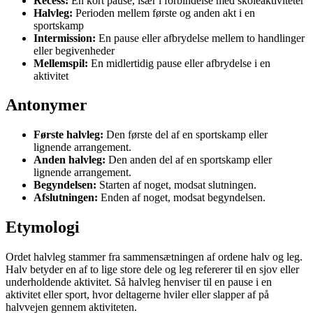
Recess:
En kort pause, især i forbindelse med skoleaktiviteter
Halvleg:
Perioden mellem første og anden akt i en
sportskamp
Intermission:
En pause eller afbrydelse mellem to handlinger
eller begivenheder
Mellemspil:
En midlertidig pause eller afbrydelse i en
aktivitet
Antonymer
Første halvleg:
Den første del af en sportskamp eller
lignende arrangement.
Anden halvleg:
Den anden del af en sportskamp eller
lignende arrangement.
Begyndelsen:
Starten af noget, modsat slutningen.
Afslutningen:
Enden af noget, modsat begyndelsen.
Etymologi
Ordet halvleg stammer fra sammensætningen af ordene halv og leg.
Halv betyder en af to lige store dele og leg refererer til en sjov eller
underholdende aktivitet. Så halvleg henviser til en pause i en
aktivitet eller sport, hvor deltagerne hviler eller slapper af på
halvvejen gennem aktiviteten.