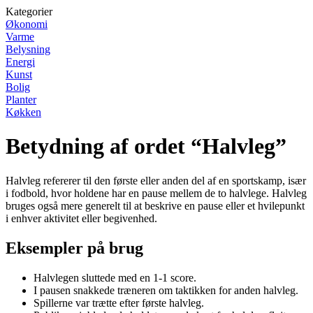
Kategorier
Økonomi
Varme
Belysning
Energi
Kunst
Bolig
Planter
Køkken
Betydning af ordet “Halvleg”
Halvleg refererer til den første eller anden del af en sportskamp, især
i fodbold, hvor holdene har en pause mellem de to halvlege. Halvleg
bruges også mere generelt til at beskrive en pause eller et hvilepunkt
i enhver aktivitet eller begivenhed.
Eksempler på brug
Halvlegen sluttede med en 1-1 score.
I pausen snakkede træneren om taktikken for anden halvleg.
Spillerne var trætte efter første halvleg.