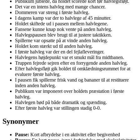
Publikum jublede, da holdet scorede kort før halvlegsfløjt.
Det var en intens halvleg med mange chancer.
Dommeren var streng i første halvleg.
I dagens kamp var der to halvlege af 45 minutter.
Holdet skiftede ud i pausen mellem halvlegene.
Fansene kunne knap nok vente på anden halvleg.
Halvlegspausen blev brugt til at justere taktikken.
Spillerne var opsatte på at vinde anden halvleg.
Holdet kom stærkt ud til anden halvleg.
I første halvleg var der en del fejlafleveringer.
Halvlegens højdepunkt var et smukt mål fra midtbanen.
Truppen fejrede sejren efter en forrygende anden halvleg.
Efter halvlegsfløjt gik holdet til omklædningsrummet for at
evaluere første halvleg.
I pausen fik spillerne frisk vand og bananer til at restituere
inden anden halvleg.
Publikum var imponeret over holdets præstation i første
halvleg.
Halvlegen bød på både dramatik og spænding.
Efter første halvleg var stillingen stadig 0-0.
Synonymer
Pause:
Kort afbrydelse i en aktivitet eller begivenhed