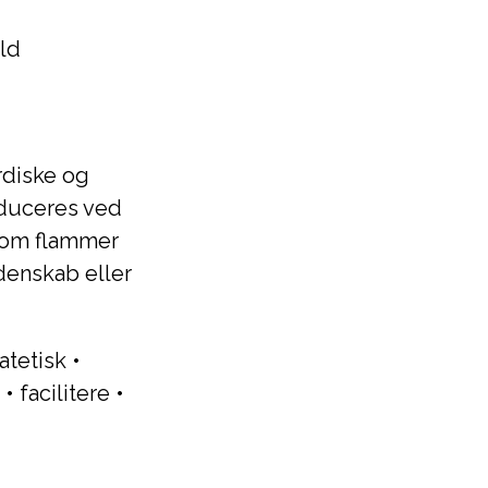
ild
rdiske og
oduceres ved
t om flammer
denskab eller
atetisk
•
•
facilitere
•