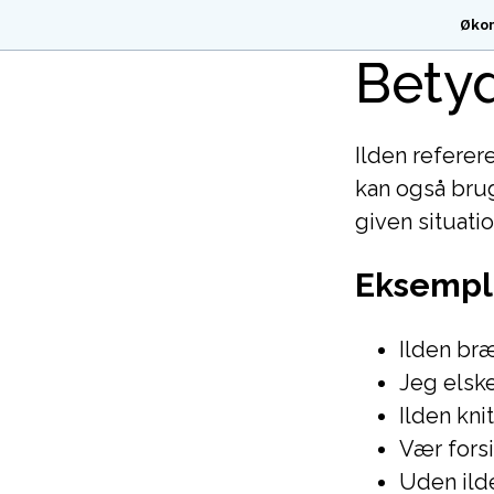
Øko
Betyd
Ilden referere
kan også bruge
given situatio
Eksempl
Ilden bræ
Jeg elske
Ilden kni
Vær forsi
Uden ilde