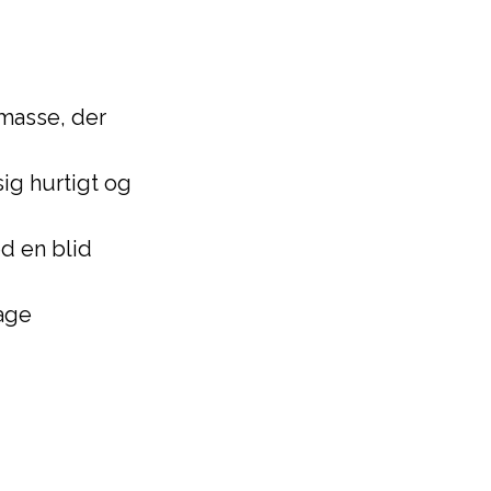
 masse, der
ig hurtigt og
d en blid
sage