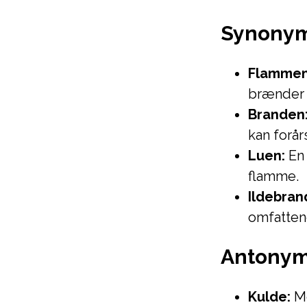
Synony
Flammen
brænder k
Branden
kan forår
Luen:
En 
flamme.
Ildebran
omfatten
Antony
Kulde:
Mo