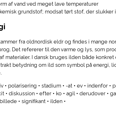
orm af vand ved meget lave temperaturer
kemisk grundstof; modsat tørt stof, der slukker 
gi
tammer fra oldnordisk eldr og findes i mange no
og. Det refererer til den varme og lys, som pr
f materialer. I dansk bruges ilden både konkre
trakt betydning om ild som symbol på energi, li
.
iv
•
polarisering
•
stadium
•
-at
•
ev
•
indenfor
•
p
it
•
diskussion
•
efter
•
ko
•
agil
•
derudover
•
ga
billede
•
signifikant
•
ilden
•