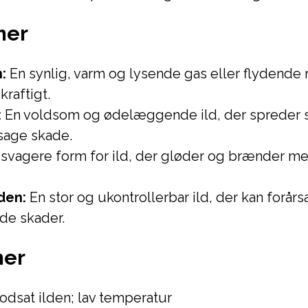
mer
:
En synlig, varm og lysende gas eller flydende
raftigt.
:
En voldsom og ødelæggende ild, der spreder s
sage skade.
svagere form for ild, der gløder og brænder me
den:
En stor og ukontrollerbar ild, der kan forår
de skader.
mer
dsat ilden; lav temperatur