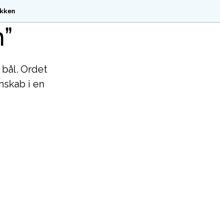
kken
n”
 bål. Ordet
enskab i en