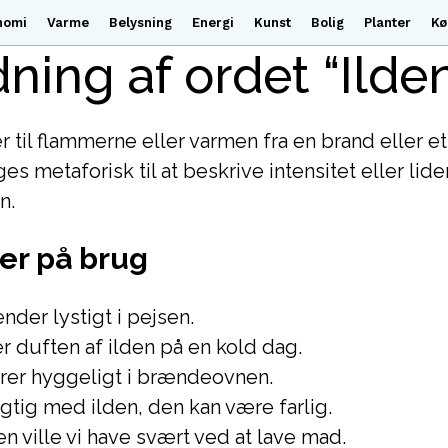
nomi
Varme
Belysning
Energi
Kunst
Bolig
Planter
Kø
ning af ordet “Ilde
r til flammerne eller varmen fra en brand eller et
s metaforisk til at beskrive intensitet eller lid
n.
er på brug
nder lystigt i pejsen.
r duften af ilden på en kold dag.
trer hyggeligt i brændeovnen.
gtig med ilden, den kan være farlig.
n ville vi have svært ved at lave mad.