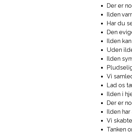
Der er no
Ilden var
Har du se
Den evige
Ilden ka
Uden ilde
Ilden sy
Pludselig
Vi samled
Lad os t
Ilden i hj
Der er no
Ilden har
Vi skabte
Tanken o