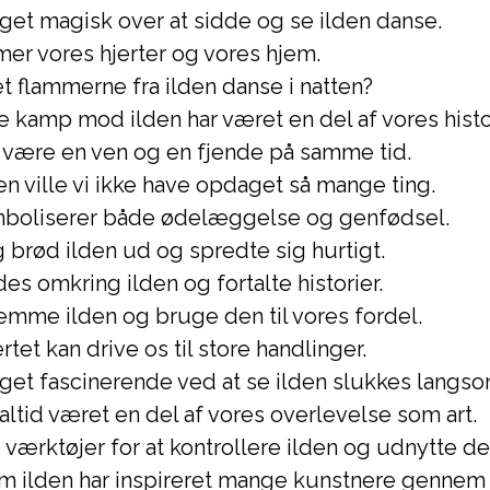
get magisk over at sidde og se ilden danse.
mer vores hjerter og vores hjem.
t flammerne fra ilden danse i natten?
 kamp mod ilden har været en del af vores histo
n være en ven og en fjende på samme tid.
n ville vi ikke have opdaget så mange ting.
mboliserer både ødelæggelse og genfødsel.
 brød ilden ud og spredte sig hurtigt.
es omkring ilden og fortalte historier.
æmme ilden og bruge den til vores fordel.
ertet kan drive os til store handlinger.
get fascinerende ved at se ilden slukkes langso
 altid været en del af vores overlevelse som art.
 værktøjer for at kontrollere ilden og udnytte de
m ilden har inspireret mange kunstnere gennem 