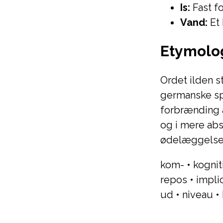
Is:
Fast f
Vand:
Et 
Etymolo
Ordet ilden s
germanske spr
forbrænding a
og i mere abs
ødelæggelse
kom-
•
kognit
repos
•
implic
ud
•
niveau
•