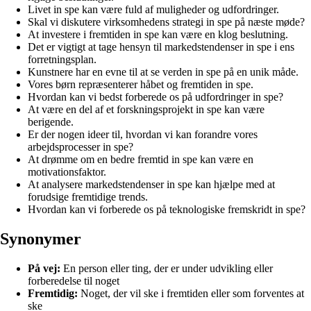
Livet in spe kan være fuld af muligheder og udfordringer.
Skal vi diskutere virksomhedens strategi in spe på næste møde?
At investere i fremtiden in spe kan være en klog beslutning.
Det er vigtigt at tage hensyn til markedstendenser in spe i ens
forretningsplan.
Kunstnere har en evne til at se verden in spe på en unik måde.
Vores børn repræsenterer håbet og fremtiden in spe.
Hvordan kan vi bedst forberede os på udfordringer in spe?
At være en del af et forskningsprojekt in spe kan være
berigende.
Er der nogen ideer til, hvordan vi kan forandre vores
arbejdsprocesser in spe?
At drømme om en bedre fremtid in spe kan være en
motivationsfaktor.
At analysere markedstendenser in spe kan hjælpe med at
forudsige fremtidige trends.
Hvordan kan vi forberede os på teknologiske fremskridt in spe?
Synonymer
På vej:
En person eller ting, der er under udvikling eller
forberedelse til noget
Fremtidig:
Noget, der vil ske i fremtiden eller som forventes at
ske