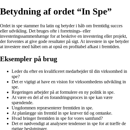
Betydning af ordet “In Spe”
Ordet in spe stammer fra latin og betyder i håb om fremtidig succes
eller udvikling. Det bruges ofte i forretnings- eller
investeringssammenhænge for at beskrive en investering eller projekt,
der forventes at give gode resultater på sigt. At investere in spe betyder
at investere med håbet om at opnå en profitabel afkast i fremtiden.
Eksempler på brug
Leder du efter en kvalificeret medarbejder til din virksomhed in
spe?
Det er vigtigt at have en vision for virksomhedens udvikling in
spe.
Regeringen arbejder på at formulere en ny politik in spe.
At være en del af en forandringsproces in spe kan være
spændende.
Ungdommen repræsenterer fremtiden in spe.
At planlægge sin fremtid in spe kræver tid og omtanke.
Hvad bringer fremtiden in spe for vores samfund?
Det er nødvendigt at analysere tendenser in spe for at træffe de
rigtige beslutninger.