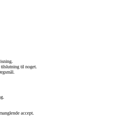
isning.
ilslutning til noget.
ørgsmål.
ng.
 manglende accept.