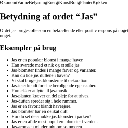
Økonomi
Varme
Belysning
Energi
Kunst
Bolig
Planter
Køkken
Betydning af ordet “Jas”
Ordet jas bruges ofte som en bekræftende eller positiv respons på noget
noget.
Eksempler på brug
Jas er en populær blomst i mange haver.
Han svarede med et nik og et stille jas.
Jas-blomster findes i mange farver og varianter.
Kan du lide jas-duftene i haven?
Vi skal bruge jas-blomsterne til dekoration.
Jas-te er kendt for sine beroligende egenskaber.
Hun elsker at lytte til jas-musik.
Jas-planten kræver en del pleje for at trives.
Jas-duften spreder sig i hele rummet.
Jas er en favorit blandt haveejere.
Jas-blomster har en delikat duft.
Har du set de smukke jas-blomster i parken?
Jas er en af ​​de mest populære blomster i verden.
Jas-aromaen minder mig om sommeren.