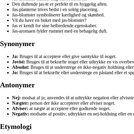
Den duftende jas-te er perfekt til en hyggelig aften.
Jas-planterne trives bedst i en solrig placering.
Jas-blomster symboliserer kærlighed og skønhed.
Vil du have en buket med jas-blomster?
Jas er kendt for sine helbredende egenskaber.
Jas-aromaen fylder rummet med en behagelig duft.
Synonymer
Ja:
Bruges til at acceptere eller give samtykke til noget.
Jovist:
Bruges til at bekræfte noget eller udtrykke en vis overbev
Absolut:
Bruges til at understrege en ikke-negativ holdning eller t
Jo:
Bruges til at bekræfte eller understrege en påstand eller et sp
Antonymer
Nej:
modsat af ja; anvendes til at udtrykke negation eller afvisni
Nægter:
person der ikke accepterer eller afviser noget.
Afviser:
at nægte at acceptere eller godkende noget.
Negativ:
modsatte af positiv; udtrykker en nej-holdning eller en
Etymologi