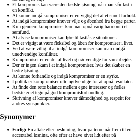
Et kompromis kan være den bedste løsning, når man står fast i
en konflikt.
At kunne indgå kompromiser er en vigtig del af et sundt forhold.
At indgå kompromiser kræver vilje og åbenhed fra begge parter.
Kun gennem kompromiser kan man opnå varig harmoni i et
samfund.
At afvise kompromiser kan føre til fastlåste situationer.
Det er vigtigt at være fleksibel og åben for kompromiser i livet.
Ved at være villig til at indgå kompromiser kan man undgå
unødvendige konflikter.
Kompromiser er en del af livet og nødvendige for samarbejde.
Der er ingen skam i at indgå kompromiser, hvis det skaber en
bedre løsning.
At kunne forhandle og indgå kompromiser er en styrke.
I politik er kompromiser ofte nødvendige for at opnå resultater.
At finde den rette balance mellem egne interesser og fælles
bedste er et tegn på god kompromisforhandling.
Skrivning af kompromiser kræver tålmodighed og respekt for
andres synspunkter.
Synonymer
Forlig:
En aftale eller beslutning, hvor parterne når frem til en
acceptabel løsning, ofte efter at have givet lidt efter på