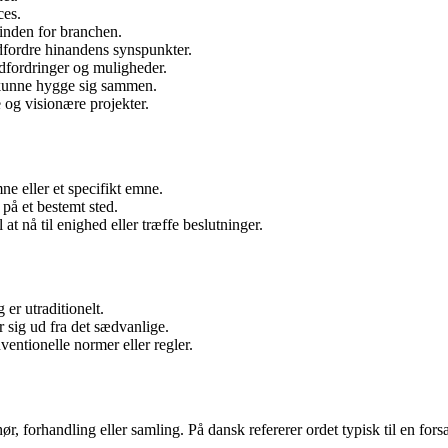
ces.
inden for branchen.
dfordre hinandens synspunkter.
dfordringer og muligheder.
e kunne hygge sig sammen.
 og visionære projekter.
e eller et specifikt emne.
på et bestemt sted.
at nå til enighed eller træffe beslutninger.
 er utraditionelt.
r sig ud fra det sædvanlige.
entionelle normer eller regler.
, forhandling eller samling. På dansk refererer ordet typisk til en forsa