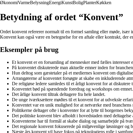
Økonomi
Varme
Belysning
Energi
Kunst
Bolig
Planter
Køkken
Betydning af ordet “Konvent”
Ordet konvent refererer normalt til en formel samling eller møde, især i
Konvent kan også være en betegnelse for en aftale eller kontrakt, der e
Eksempler på brug
Et konvent er en forsamling af mennesker med fælles interesser e
På konventet diskuterede man aktuelle emner inden for branchen
Hun deltog som gæstetaler på et mediernes konvent om digitalise
Arrangørerne af konventet forsøgte at skabe en inkluderende at
De religiøse ledere samledes til et årligt konvent for at diskutere
Konventet bød på spændende foredrag og workshops om emnet.
Det årlige konvent tiltrak deltagere fra hele landet.
De unge iværksættere mødtes til et konvent for at udveksle erfari
Konventet var en unik mulighed for at netværke med branchens 
Politikerne deltager ofte i konventer for at lytte til borgernes bek
Det politiske konvent blev afholdt i hovedstaden med deltagelse
Konventerne har til formål at skabe dialog og samarbejde på tvær
Det regionale konvent fokuserede på miljøvenlige løsninger og 
Næste års konvent vil have fokus på teknologiens rolle i samfund