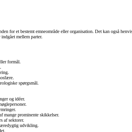
nden for et bestemt emneområde eller organisation. Det kan også henvise 
r indgået mellem parter.
ller formål.
.
ring.
mosfære.
 teologiske spørgsmål.
nger og idéer.
nøglepersoner.
ymringer.
 af mange prominente skikkelser.
s af sektorer.
bæredygtig udvikling.
et.