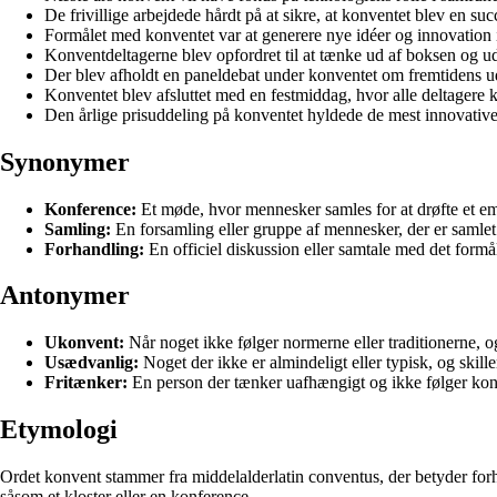
De frivillige arbejdede hårdt på at sikre, at konventet blev en suc
Formålet med konventet var at generere nye idéer og innovation 
Konventdeltagerne blev opfordret til at tænke ud af boksen og u
Der blev afholdt en paneldebat under konventet om fremtidens u
Konventet blev afsluttet med en festmiddag, hvor alle deltager
Den årlige prisuddeling på konventet hyldede de mest innovative
Synonymer
Konference:
Et møde, hvor mennesker samles for at drøfte et emn
Samling:
En forsamling eller gruppe af mennesker, der er samlet 
Forhandling:
En officiel diskussion eller samtale med det formål 
Antonymer
Ukonvent:
Når noget ikke følger normerne eller traditionerne, og
Usædvanlig:
Noget der ikke er almindeligt eller typisk, og skille
Fritænker:
En person der tænker uafhængigt og ikke følger konv
Etymologi
Ordet konvent stammer fra middelalderlatin conventus, der betyder forhør
såsom et kloster eller en konference.