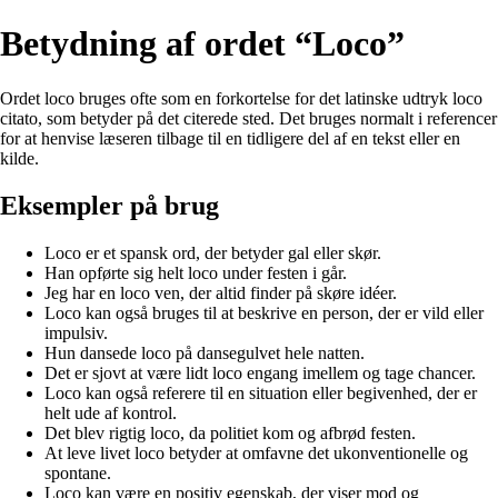
Betydning af ordet “Loco”
Ordet loco bruges ofte som en forkortelse for det latinske udtryk loco
citato, som betyder på det citerede sted. Det bruges normalt i referencer
for at henvise læseren tilbage til en tidligere del af en tekst eller en
kilde.
Eksempler på brug
Loco er et spansk ord, der betyder gal eller skør.
Han opførte sig helt loco under festen i går.
Jeg har en loco ven, der altid finder på skøre idéer.
Loco kan også bruges til at beskrive en person, der er vild eller
impulsiv.
Hun dansede loco på dansegulvet hele natten.
Det er sjovt at være lidt loco engang imellem og tage chancer.
Loco kan også referere til en situation eller begivenhed, der er
helt ude af kontrol.
Det blev rigtig loco, da politiet kom og afbrød festen.
At leve livet loco betyder at omfavne det ukonventionelle og
spontane.
Loco kan være en positiv egenskab, der viser mod og