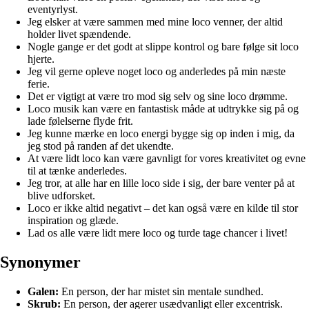
eventyrlyst.
Jeg elsker at være sammen med mine loco venner, der altid
holder livet spændende.
Nogle gange er det godt at slippe kontrol og bare følge sit loco
hjerte.
Jeg vil gerne opleve noget loco og anderledes på min næste
ferie.
Det er vigtigt at være tro mod sig selv og sine loco drømme.
Loco musik kan være en fantastisk måde at udtrykke sig på og
lade følelserne flyde frit.
Jeg kunne mærke en loco energi bygge sig op inden i mig, da
jeg stod på randen af det ukendte.
At være lidt loco kan være gavnligt for vores kreativitet og evne
til at tænke anderledes.
Jeg tror, at alle har en lille loco side i sig, der bare venter på at
blive udforsket.
Loco er ikke altid negativt – det kan også være en kilde til stor
inspiration og glæde.
Lad os alle være lidt mere loco og turde tage chancer i livet!
Synonymer
Galen:
En person, der har mistet sin mentale sundhed.
Skrub:
En person, der agerer usædvanligt eller excentrisk.