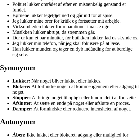
Politiet lukker området af efter en mistænkelig genstand er
fundet.
Børnene lukker legetøjet ned og går ind for at spise.
Jeg lukker mine ører for kritik og fortsætter mit arbejde.
Virksomheden lukker for reparationer i næste uge.
Musikken lukker abrupt, da strømmen går.
Der er kun et par minutter, før butikken lukker, lad os skynde os.
Jeg lukker min telefon, når jeg skal fokusere på at læse.
Han lukker munden og tager en dyb indånding for at berolige
sig selv.
Synonymer
Lukker:
Når noget bliver lukket eller lukkes.
Blokere:
At forhindre noget i at komme igennem eller adgang til
noget.
Stopper:
At bringe noget til ophør eller hindre det i at fortsætte.
Afslutter:
At sætte en ende på noget eller afslutte en proces.
Dæmper:
At formindske eller reducere intensiteten af noget.
Antonymer
Åben:
Ikke lukket eller blokeret; adgang eller mulighed for