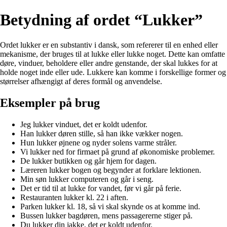
Betydning af ordet “Lukker”
Ordet lukker er en substantiv i dansk, som refererer til en enhed eller
mekanisme, der bruges til at lukke eller lukke noget. Dette kan omfatte
døre, vinduer, beholdere eller andre genstande, der skal lukkes for at
holde noget inde eller ude. Lukkere kan komme i forskellige former og
størrelser afhængigt af deres formål og anvendelse.
Eksempler på brug
Jeg lukker vinduet, det er koldt udenfor.
Han lukker døren stille, så han ikke vækker nogen.
Hun lukker øjnene og nyder solens varme stråler.
Vi lukker ned for firmaet på grund af økonomiske problemer.
De lukker butikken og går hjem for dagen.
Læreren lukker bogen og begynder at forklare lektionen.
Min søn lukker computeren og går i seng.
Det er tid til at lukke for vandet, før vi går på ferie.
Restauranten lukker kl. 22 i aften.
Parken lukker kl. 18, så vi skal skynde os at komme ind.
Bussen lukker bagdøren, mens passagererne stiger på.
Du lukker din jakke, det er koldt udenfor.