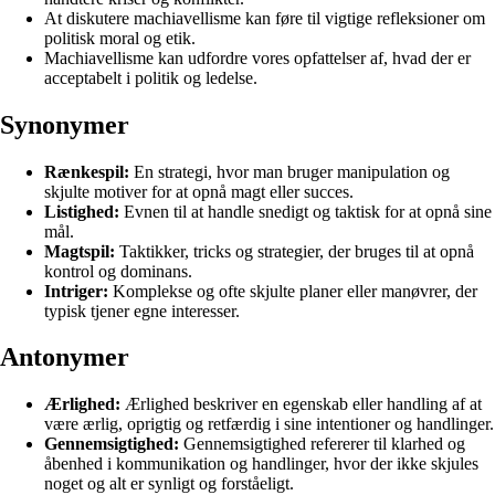
At diskutere machiavellisme kan føre til vigtige refleksioner om
politisk moral og etik.
Machiavellisme kan udfordre vores opfattelser af, hvad der er
acceptabelt i politik og ledelse.
Synonymer
Rænkespil:
En strategi, hvor man bruger manipulation og
skjulte motiver for at opnå magt eller succes.
Listighed:
Evnen til at handle snedigt og taktisk for at opnå sine
mål.
Magtspil:
Taktikker, tricks og strategier, der bruges til at opnå
kontrol og dominans.
Intriger:
Komplekse og ofte skjulte planer eller manøvrer, der
typisk tjener egne interesser.
Antonymer
Ærlighed:
Ærlighed beskriver en egenskab eller handling af at
være ærlig, oprigtig og retfærdig i sine intentioner og handlinger.
Gennemsigtighed:
Gennemsigtighed refererer til klarhed og
åbenhed i kommunikation og handlinger, hvor der ikke skjules
noget og alt er synligt og forståeligt.