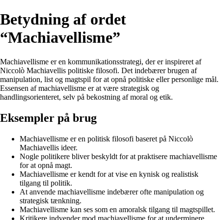
Betydning af ordet
“Machiavellisme”
Machiavellisme er en kommunikationsstrategi, der er inspireret af
Niccolò Machiavellis politiske filosofi. Det indebærer brugen af
manipulation, list og magtspil for at opnå politiske eller personlige mål.
Essensen af machiavellisme er at være strategisk og
handlingsorienteret, selv på bekostning af moral og etik.
Eksempler på brug
Machiavellisme er en politisk filosofi baseret på Niccolò
Machiavellis ideer.
Nogle politikere bliver beskyldt for at praktisere machiavellisme
for at opnå magt.
Machiavellisme er kendt for at vise en kynisk og realistisk
tilgang til politik.
At anvende machiavellisme indebærer ofte manipulation og
strategisk tænkning.
Machiavellisme kan ses som en amoralsk tilgang til magtspillet.
Kritikere indvender mod machiavellisme for at underminere