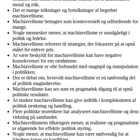
moral og etik.
Der er mange tolkninger og fortolkninger af begrebet
machiavellisme.
Machiavellisme betragtes som kontroversielt og udfordrende for
mange.
Nogle mennesker mener, at machiavellisme er uundgåeligt i
politik og ledelse.
Machiavellisme refererer til strategier, der fokuserer på at opnå
målet for enhver pris.
At være beskyldt for machiavellisme kan have negative
konsekvenser for ens omdømme.
Machiavellisme er ofte forbundet med magtspil og manipulation
i politikken.
Der er debat om, hvorvidt machiavellisme er en nødvendig del
af politisk magtudøvelse.
Machiavellisme kan ses som en pragmatisk tilgang til at opnå
politiske resultater.
At studere machiavellisme kan give indblik i kompleksiteten af
politisk tænkning og handling.
Flere politiske teoretikere har analyseret machiavellisme og dens
virkning på samfundet.
Machiavellismens tilhængere mener, at realisme og pragmatisme
er afgørende for effektiv politisk styring.
Nogle mener, at machiavellisme kan være nødvendig for at
håndtere kriser og konflikter.