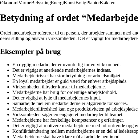
Økonomi
Varme
Belysning
Energi
Kunst
Bolig
Planter
Køkken
Betydning af ordet “Medarbejd
Ordet medarbejder refererer til en person, der arbejder sammen med and
deres stilling og ansvar i virksomheden. Det er vigtigt for medarbejder
Eksempler på brug
En dygtig medarbejder er uvurderlig for en virksomhed.
Det er vigtigt at anerkende medarbejdernes indsats.
Medarbejdertrivsel har stor betydning for arbejdsmiljøet.
En loyal medarbejder er guld værd for enhver arbejdsplads.
Virksomheden tilbyder kurser til medarbejderne.
Medarbejderne har brug for ordentlige arbejdsforhold.
Det er vigtigt at lytte til medarbejdernes input.
Samarbejde mellem medarbejderne er afgørende for succes.
Medarbejdertilfredshed kan øge produktiviteten på arbejdspladse
Virksomheden søger en engageret medarbejder til teamet.
Medarbejderne har forskellige kompetencer og erfaringer.
Det er vigtigt at motivere medarbejderne med udfordrende opgav
Konflikthåndtering mellem medarbejderne er en del af ledelseso
Medarbejderne skal have klare mål at arbejde hen imod.