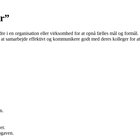
er”
re i en organisation eller virksomhed for at opnå fælles mål og formål.
e at samarbejde effektivt og kommunikere godt med deres kolleger for at
n.
er.
pgaven.