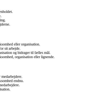
enholdet.
.
ing.
jderne.
somhed eller organisation.
r sit arbejde.
isation og bidrager til fælles mål.
ksomhed, organisation eller lignende.
r medarbejdere.
irksomhed endnu.
 medarbejdere.
sation.