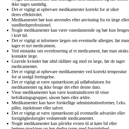
ikke tages samtidig.
Det er vigtigt at opbevare medikamenter korrekt for at sikre
deres effektivitet.
Medikamentet bør kun anvendes efter anvisning fra en læge eller
sundhedsprofessionel.
Nogle medikamenter kan være vanedannende og bør kun bruges
i kort tid.
Det er vigtigt at informere lægen om eventuelle allergier, før man
tager et nyt medicament.
Ved mistanke om overdosering af et medicament, bør man straks
kontakte læge.
Gravide kvinder bør altid rådføre sig med en læge, før de tager
medicamenter.
Det er vigtigt at opbevare medikamenter ved korrekt temperatur
for at undgå forringelse.
Det er vigtigt at være opmærksom på udløbsdatoen for
medikamentet og ikke bruge det efter denne dato.
Visse medikamenter kan være kontraindiceret til visse
befolkningsgrupper, såsom børn eller ældre.
Medikamenter kan have forskellige administrationformer, f.eks.
piller, injektioner eller salver.
Det er vigtigt at være opmærksom på eventuelle advarsler eller
forsigtighedsregler vedrørende medicamentet.
Nogle medikamenter kan påvirke evnen til at køre bil eller
betjene maskiner og bør derfor tages med forsigtighed.