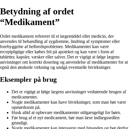
Betydning af ordet
“Medikament”
Ordet medikament refererer til et lægemiddel eller medicin, der
anvendes til behandling af sygdomme, lindring af symptomer eller
forebyggelse af helbredsproblemer. Medikamenter kan være
receptpligtige eller købes frit på apoteket og kan være i form af
tabletter, kapsler, væsker eller salver. Det er vigtigt at følge lægens
anvisninger om korrekt dosering og anvendelse af medikamenter for at
opnå den ønskede virkning og undgå eventuelle bivirkninger.
Eksempler på brug
Det er vigtigt at følge lægens anvisninger vedrørende brugen af
medicamentet.
Nogle medikamenter kan have bivirkninger, som man bør være
opmærksom på.
Husk altid at opbevare medikamenter utilgængeligt for børn.
Før brug af et nyt medicament, bør man læse indlægssedlen
grundigt.
Nogle medikamenter kan interagere med hinanden og bør derfor