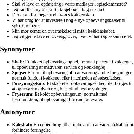
Skal vi lave en opdatering i vores madlager i spisekammeret?
Jeg fandt en ny opskrift i kogebogen bag i skabet.
Der er alt for meget rod i vores køkkenskab.
Vi har brug for at investere i nogle nye opbevaringskasser til
spisekammeret.
Min mor gemte en overraskelse til mig i køkkenskabet.
Jeg vil gerne lave en oversigt over, hvad vi har i spisekammeret.
Synonymer
Skab:
Et lukket opbevaringsmøbel, normalt placeret i køkkenet,
til opbevaring af madvarer, service og køkkengrej.
Spejse:
Et rum til opbevaring af madvarer og andre forsyninger,
normalt fundet i køkkenet eller i nærheden af spisepladsen.
Forsyningsskab:
Et skab eller opbevaringsenhed, der bruges til
at opbevare madvarer og husholdningsforsyninger.
Fryserum:
Et koldt opbevaringsrum, normalt med
frysefunktion, til opbevaring af frosne fødevarer.
Antonymer
Køleskab:
En enhed brugt til at opbevare madvarer på køl for at
forhindre forringelse.