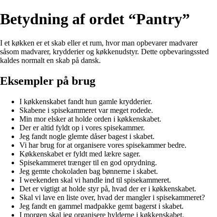
Betydning af ordet “Pantry”
I et køkken er et skab eller et rum, hvor man opbevarer madvarer
såsom madvarer, krydderier og køkkenudstyr. Dette opbevaringssted
kaldes normalt en skab på dansk.
Eksempler på brug
I køkkenskabet fandt hun gamle krydderier.
Skabene i spisekammeret var meget rodede.
Min mor elsker at holde orden i køkkenskabet.
Der er altid fyldt op i vores spisekammer.
Jeg fandt nogle glemte dåser bagest i skabet.
Vi har brug for at organisere vores spisekammer bedre.
Køkkenskabet er fyldt med lækre sager.
Spisekammeret trænger til en god oprydning.
Jeg gemte chokoladen bag bønnerne i skabet.
I weekenden skal vi handle ind til spisekammeret.
Det er vigtigt at holde styr på, hvad der er i køkkenskabet.
Skal vi lave en liste over, hvad der mangler i spisekammeret?
Jeg fandt en gammel madpakke gemt bagerst i skabet.
I morgen skal jeg organisere hylderne i køkkenskabet.