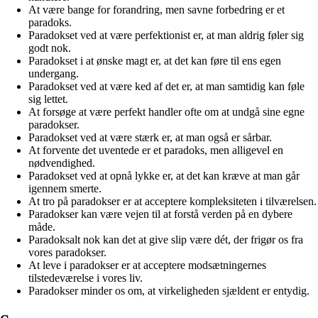
At være bange for forandring, men savne forbedring er et
paradoks.
Paradokset ved at være perfektionist er, at man aldrig føler sig
godt nok.
Paradokset i at ønske magt er, at det kan føre til ens egen
undergang.
Paradokset ved at være ked af det er, at man samtidig kan føle
sig lettet.
At forsøge at være perfekt handler ofte om at undgå sine egne
paradokser.
Paradokset ved at være stærk er, at man også er sårbar.
At forvente det uventede er et paradoks, men alligevel en
nødvendighed.
Paradokset ved at opnå lykke er, at det kan kræve at man går
igennem smerte.
At tro på paradokser er at acceptere kompleksiteten i tilværelsen.
Paradokser kan være vejen til at forstå verden på en dybere
måde.
Paradoksalt nok kan det at give slip være dét, der frigør os fra
vores paradokser.
At leve i paradokser er at acceptere modsætningernes
tilstedeværelse i vores liv.
Paradokser minder os om, at virkeligheden sjældent er entydig.