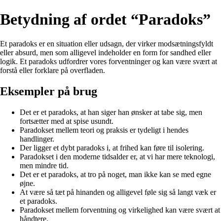
Betydning af ordet “Paradoks”
Et paradoks er en situation eller udsagn, der virker modsætningsfyldt
eller absurd, men som alligevel indeholder en form for sandhed eller
logik. Et paradoks udfordrer vores forventninger og kan være svært at
forstå eller forklare på overfladen.
Eksempler på brug
Det er et paradoks, at han siger han ønsker at tabe sig, men
fortsætter med at spise usundt.
Paradokset mellem teori og praksis er tydeligt i hendes
handlinger.
Der ligger et dybt paradoks i, at frihed kan føre til isolering.
Paradokset i den moderne tidsalder er, at vi har mere teknologi,
men mindre tid.
Det er et paradoks, at tro på noget, man ikke kan se med egne
øjne.
At være så tæt på hinanden og alligevel føle sig så langt væk er
et paradoks.
Paradokset mellem forventning og virkelighed kan være svært at
håndtere.