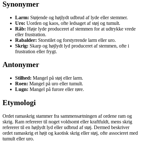
Synonymer
Larm:
Støjende og højlydt udbrud af lyde eller stemmer.
Uro:
Uorden og kaos, ofte ledsaget af støj og tumult.
Råb:
Høje lyde produceret af stemmen for at udtrykke vrede
eller frustration.
Rabalder:
Storstilet og forstyrrende larm eller uro.
Skrig:
Skarp og højlydt lyd produceret af stemmen, ofte i
frustration eller frygt.
Antonymer
Stilhed:
Mangel på støj eller larm.
Roen:
Mangel på uro eller tumult.
Lugn:
Mangel på furore eller røre.
Etymologi
Ordet ramaskrig stammer fra sammensætningen af ordene ram og
skrig. Ram refererer til noget voldsomt eller kraftfuldt, mens skrig
refererer til en højlydt lyd eller udbrud af støj. Dermed beskriver
ordet ramaskrig et højt og kaotisk skrig eller støj, ofte associeret med
tumult eller uro.