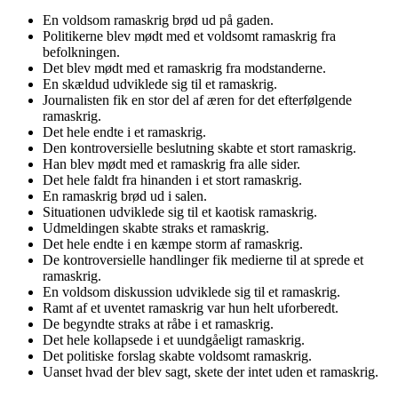
En voldsom ramaskrig brød ud på gaden.
Politikerne blev mødt med et voldsomt ramaskrig fra
befolkningen.
Det blev mødt med et ramaskrig fra modstanderne.
En skældud udviklede sig til et ramaskrig.
Journalisten fik en stor del af æren for det efterfølgende
ramaskrig.
Det hele endte i et ramaskrig.
Den kontroversielle beslutning skabte et stort ramaskrig.
Han blev mødt med et ramaskrig fra alle sider.
Det hele faldt fra hinanden i et stort ramaskrig.
En ramaskrig brød ud i salen.
Situationen udviklede sig til et kaotisk ramaskrig.
Udmeldingen skabte straks et ramaskrig.
Det hele endte i en kæmpe storm af ramaskrig.
De kontroversielle handlinger fik medierne til at sprede et
ramaskrig.
En voldsom diskussion udviklede sig til et ramaskrig.
Ramt af et uventet ramaskrig var hun helt uforberedt.
De begyndte straks at råbe i et ramaskrig.
Det hele kollapsede i et uundgåeligt ramaskrig.
Det politiske forslag skabte voldsomt ramaskrig.
Uanset hvad der blev sagt, skete der intet uden et ramaskrig.