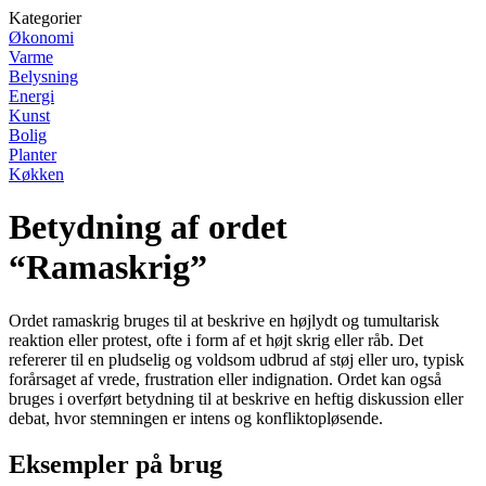
Kategorier
Økonomi
Varme
Belysning
Energi
Kunst
Bolig
Planter
Køkken
Betydning af ordet
“Ramaskrig”
Ordet ramaskrig bruges til at beskrive en højlydt og tumultarisk
reaktion eller protest, ofte i form af et højt skrig eller råb. Det
refererer til en pludselig og voldsom udbrud af støj eller uro, typisk
forårsaget af vrede, frustration eller indignation. Ordet kan også
bruges i overført betydning til at beskrive en heftig diskussion eller
debat, hvor stemningen er intens og konfliktopløsende.
Eksempler på brug