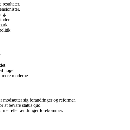
resultater.
ensionister.
ing.
toder.
mark.
olitik.
e
det
af noget
rt mere moderne
er modsætter sig forandringer og reformer.
r at bevare status quo.
ormer eller ændringer forekommer.