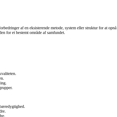
forbedringer af en eksisterende metode, system eller struktur for at opnå
den for et bestemt område af samfundet.
kvaliteten.
en.
ing.
grupper.
 bæredygtighed.
dre.
dre.