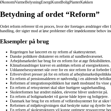
Økonomi
Varme
Belysning
Energi
Kunst
Bolig
Planter
Køkken
Betydning af ordet “Reform”
Ordet reform refererer til en proces, hvor der foretages ændringer eller 
handling, der sigter mod at løse problemer eller imødekomme behov in
Eksempler på brug
Regeringen har lanceret en ny reform af skattesystemet.
Danske politikere diskuterer en reform af sundhedsvæsenet.
Arbejdsmarkedet har brug for en reform for at øge fleksibiliteten.
Klimaforandringer kræver en ambitiøs reform af energisektoren.
Uddannelsessystemet står over for en stor reform for at forbedre 
Erhvervslivet presser på for en reform af arbejdsmarkedspolitikk
En reform af pensionsalderen er nødvendig i en aldrende befolkn
Reformen af integrationspolitikken har mødt modstand fra visse 
En reform af retssystemet skal sikre hurtigere sagsbehandling.
Skolereformen har ændret måden, eleverne bliver undervist på.
En reform af boligmarkedet vil gavne både lejere og boligejere.
Danmark har brug for en reform af velfærdssystemet for at sikre
Reformen af miljølovgivningen skal beskytte natur og dyreliv be
En reform af skolestrukturen vil kunne optimere ressourcerne be