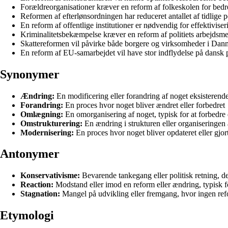
Forældreorganisationer kræver en reform af folkeskolen for bedre 
Reformen af efterlønsordningen har reduceret antallet af tidlige p
En reform af offentlige institutioner er nødvendig for effektiviser
Kriminalitetsbekæmpelse kræver en reform af politiets arbejdsme
Skattereformen vil påvirke både borgere og virksomheder i Dan
En reform af EU-samarbejdet vil have stor indflydelse på dansk p
Synonymer
Ændring:
En modificering eller forandring af noget eksisterend
Forandring:
En proces hvor noget bliver ændret eller forbedret
Omlægning:
En omorganisering af noget, typisk for at forbedre 
Omstrukturering:
En ændring i strukturen eller organiseringen 
Modernisering:
En proces hvor noget bliver opdateret eller gjo
Antonymer
Konservativisme:
Bevarende tankegang eller politisk retning, d
Reaction:
Modstand eller imod en reform eller ændring, typisk fo
Stagnation:
Mangel på udvikling eller fremgang, hvor ingen ref
Etymologi