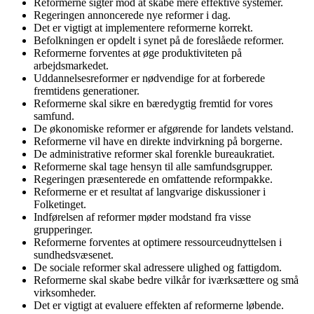
Reformerne sigter mod at skabe mere effektive systemer.
Regeringen annoncerede nye reformer i dag.
Det er vigtigt at implementere reformerne korrekt.
Befolkningen er opdelt i synet på de foreslåede reformer.
Reformerne forventes at øge produktiviteten på
arbejdsmarkedet.
Uddannelsesreformer er nødvendige for at forberede
fremtidens generationer.
Reformerne skal sikre en bæredygtig fremtid for vores
samfund.
De økonomiske reformer er afgørende for landets velstand.
Reformerne vil have en direkte indvirkning på borgerne.
De administrative reformer skal forenkle bureaukratiet.
Reformerne skal tage hensyn til alle samfundsgrupper.
Regeringen præsenterede en omfattende reformpakke.
Reformerne er et resultat af langvarige diskussioner i
Folketinget.
Indførelsen af reformer møder modstand fra visse
grupperinger.
Reformerne forventes at optimere ressourceudnyttelsen i
sundhedsvæsenet.
De sociale reformer skal adressere ulighed og fattigdom.
Reformerne skal skabe bedre vilkår for iværksættere og små
virksomheder.
Det er vigtigt at evaluere effekten af reformerne løbende.