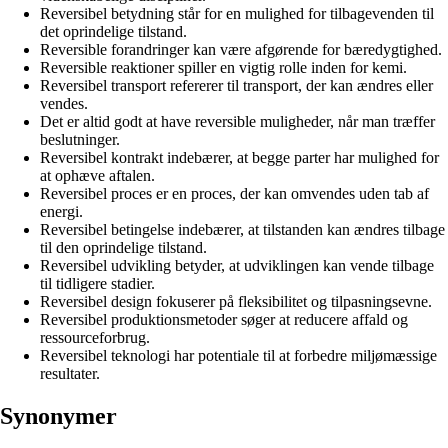
Reversibel betydning står for en mulighed for tilbagevenden til
det oprindelige tilstand.
Reversible forandringer kan være afgørende for bæredygtighed.
Reversible reaktioner spiller en vigtig rolle inden for kemi.
Reversibel transport refererer til transport, der kan ændres eller
vendes.
Det er altid godt at have reversible muligheder, når man træffer
beslutninger.
Reversibel kontrakt indebærer, at begge parter har mulighed for
at ophæve aftalen.
Reversibel proces er en proces, der kan omvendes uden tab af
energi.
Reversibel betingelse indebærer, at tilstanden kan ændres tilbage
til den oprindelige tilstand.
Reversibel udvikling betyder, at udviklingen kan vende tilbage
til tidligere stadier.
Reversibel design fokuserer på fleksibilitet og tilpasningsevne.
Reversibel produktionsmetoder søger at reducere affald og
ressourceforbrug.
Reversibel teknologi har potentiale til at forbedre miljømæssige
resultater.
Synonymer