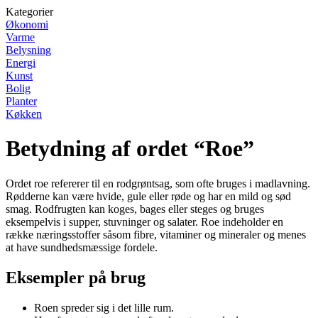
Kategorier
Økonomi
Varme
Belysning
Energi
Kunst
Bolig
Planter
Køkken
Betydning af ordet “Roe”
Ordet roe refererer til en rodgrøntsag, som ofte bruges i madlavning.
Rødderne kan være hvide, gule eller røde og har en mild og sød
smag. Rodfrugten kan koges, bages eller steges og bruges
eksempelvis i supper, stuvninger og salater. Roe indeholder en
række næringsstoffer såsom fibre, vitaminer og mineraler og menes
at have sundhedsmæssige fordele.
Eksempler på brug
Roen spreder sig i det lille rum.