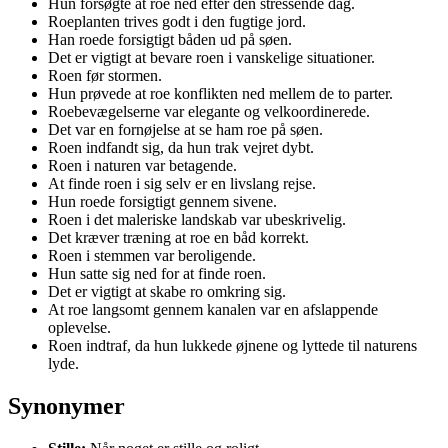
Hun forsøgte at roe ned efter den stressende dag.
Roeplanten trives godt i den fugtige jord.
Han roede forsigtigt båden ud på søen.
Det er vigtigt at bevare roen i vanskelige situationer.
Roen før stormen.
Hun prøvede at roe konflikten ned mellem de to parter.
Roebevægelserne var elegante og velkoordinerede.
Det var en fornøjelse at se ham roe på søen.
Roen indfandt sig, da hun trak vejret dybt.
Roen i naturen var betagende.
At finde roen i sig selv er en livslang rejse.
Hun roede forsigtigt gennem sivene.
Roen i det maleriske landskab var ubeskrivelig.
Det kræver træning at roe en båd korrekt.
Roen i stemmen var beroligende.
Hun satte sig ned for at finde roen.
Det er vigtigt at skabe ro omkring sig.
At roe langsomt gennem kanalen var en afslappende
oplevelse.
Roen indtraf, da hun lukkede øjnene og lyttede til naturens
lyde.
Synonymer