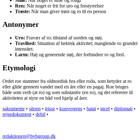
Stille:
Når noget er stille og roligt
Ren:
Når noget er frit for uro og forstyrrelser
Trøste:
Når man giver trøst og ro til en person
Antonymer
Uro:
Fravær af ro; tilstand af uorden og støj.
Travlhed:
Situation af hektisk aktivitet; manglende ro grundet
intensitet.
Larm:
Høj og generende støj, der forhindrer ro og fred.
Etymologi
Ordet roe stammer fra oldnordisk hra eller roða, som betyder at ro
eller glide gennem vandet med en åre eller en pagaj. Roe bruges
både som verb (at ro) og som substantiv (en ro), og det refererer til
aktiviteten at styre en båd ved hjælp af årer.
sakramente
•
siloen
•
trisse
•
konvergens
•
batat
•
incel
•
diplomati
•
rejsedokument
•
debil
•
redaktionen@bvbgroup.dk