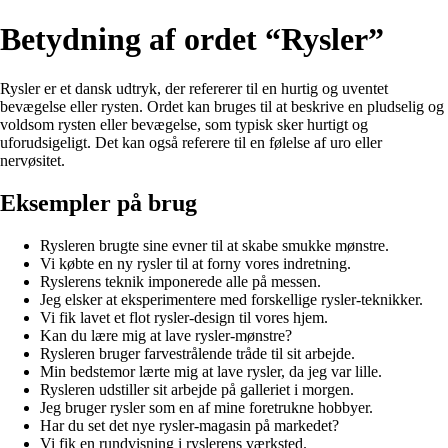
Betydning af ordet “Rysler”
Rysler er et dansk udtryk, der refererer til en hurtig og uventet
bevægelse eller rysten. Ordet kan bruges til at beskrive en pludselig og
voldsom rysten eller bevægelse, som typisk sker hurtigt og
uforudsigeligt. Det kan også referere til en følelse af uro eller
nervøsitet.
Eksempler på brug
Rysleren brugte sine evner til at skabe smukke mønstre.
Vi købte en ny rysler til at forny vores indretning.
Ryslerens teknik imponerede alle på messen.
Jeg elsker at eksperimentere med forskellige rysler-teknikker.
Vi fik lavet et flot rysler-design til vores hjem.
Kan du lære mig at lave rysler-mønstre?
Rysleren bruger farvestrålende tråde til sit arbejde.
Min bedstemor lærte mig at lave rysler, da jeg var lille.
Rysleren udstiller sit arbejde på galleriet i morgen.
Jeg bruger rysler som en af mine foretrukne hobbyer.
Har du set det nye rysler-magasin på markedet?
Vi fik en rundvisning i ryslerens værksted.