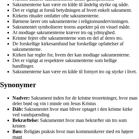
Sakramenterne kan være en kilde til åndelig styrke og nåde.
Det er vigtigt at forstå betydningen af hvert enkelt sakrament.
Kirkens ritualer omfatter ofte sakramenterne.
Børnene lærer om sakramenterne i religionsundervisningen.
Sakramentet symboliserer troens aspekter på en visuel måde.
At modtage sakramenterne kræver tro og ydmyghed.
Kristne fejrer ofte sakramenterne som en del af deres tro.
De forskellige kirkesamfund har forskellige opfattelser af
sakramenterne.
Kirken har regler for, hvem der kan modtage sakramenterne.
Det er vigtigt at respektere sakramenterne som hellige
handlinger.
Sakramenterne kan være en kilde til fornyet tro og styrke i livet.
Synonymer
Nadver:
Sakrament inden for de kristne trosretninger, hvor man
deler brød og vin i minde om Jesus Kristus
Dåb:
Sakramentet hvor man bliver optaget i den kristne kirke
ved vandspænding
Bekræftelse:
Sakramentet hvor man bekræfter sin tro som
kristen
Bøn:
Religiøs praksis hvor man kommunikerer med en højere
magt