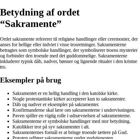
Betydning af ordet
“Sakramente”
Ordet sakramente refererer til religiøse handlinger eller ceremonier, der
anses for hellige eller indviet i visse trosretninger. Sakramenterne
betragtes som symbolske handlinger, der symboliserer troens mysterier
og forbinder den troende med det guddommelige. Sakramenterne
inkluderer typisk dåb, nadver, bønner og lignende ritualer i den kristne
tro.
Eksempler på brug
Sakramentet er en hellig handling i den katolske kirke.
Nogle protestantiske kirker accepterer kun to sakramenter.
Dåb og nadver er eksempler på sakramenter.
Konfirmanderne skal lære om sakramenterne i undervisningen.
Paven spiller en vigtig rolle i udnævnelsen af sakramenterne.
Sakramenterne er symbolske handlinger med stor betydning.
Katolikker tror på syv sakramenter i alt.
Sakramenternes formål er at bringe troende tættere på Gud.
Præsten udfører sakramenterne under gudstjenesten.