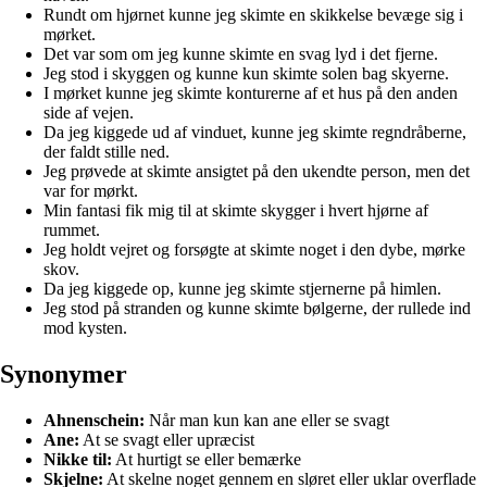
Rundt om hjørnet kunne jeg skimte en skikkelse bevæge sig i
mørket.
Det var som om jeg kunne skimte en svag lyd i det fjerne.
Jeg stod i skyggen og kunne kun skimte solen bag skyerne.
I mørket kunne jeg skimte konturerne af et hus på den anden
side af vejen.
Da jeg kiggede ud af vinduet, kunne jeg skimte regndråberne,
der faldt stille ned.
Jeg prøvede at skimte ansigtet på den ukendte person, men det
var for mørkt.
Min fantasi fik mig til at skimte skygger i hvert hjørne af
rummet.
Jeg holdt vejret og forsøgte at skimte noget i den dybe, mørke
skov.
Da jeg kiggede op, kunne jeg skimte stjernerne på himlen.
Jeg stod på stranden og kunne skimte bølgerne, der rullede ind
mod kysten.
Synonymer
Ahnenschein:
Når man kun kan ane eller se svagt
Ane:
At se svagt eller upræcist
Nikke til:
At hurtigt se eller bemærke
Skjelne:
At skelne noget gennem en sløret eller uklar overflade