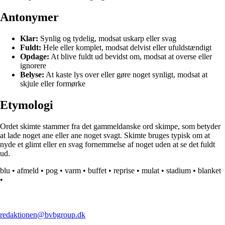
Antonymer
Klar:
Synlig og tydelig, modsat uskarp eller svag
Fuldt:
Hele eller komplet, modsat delvist eller ufuldstændigt
Opdage:
At blive fuldt ud bevidst om, modsat at overse eller
ignorere
Belyse:
At kaste lys over eller gøre noget synligt, modsat at
skjule eller formørke
Etymologi
Ordet skimte stammer fra det gammeldanske ord skimpe, som betyder
at lade noget ane eller ane noget svagt. Skimte bruges typisk om at
nyde et glimt eller en svag fornemmelse af noget uden at se det fuldt
ud.
blu
•
afmeld
•
pog
•
varm
•
buffet
•
reprise
•
mulat
•
stadium
•
blanket
•
redaktionen@bvbgroup.dk