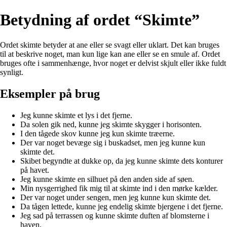
Betydning af ordet “Skimte”
Ordet skimte betyder at ane eller se svagt eller uklart. Det kan bruges
til at beskrive noget, man kun lige kan ane eller se en smule af. Ordet
bruges ofte i sammenhænge, hvor noget er delvist skjult eller ikke fuldt
synligt.
Eksempler på brug
Jeg kunne skimte et lys i det fjerne.
Da solen gik ned, kunne jeg skimte skygger i horisonten.
I den tågede skov kunne jeg kun skimte træerne.
Der var noget bevæge sig i buskadset, men jeg kunne kun
skimte det.
Skibet begyndte at dukke op, da jeg kunne skimte dets konturer
på havet.
Jeg kunne skimte en silhuet på den anden side af søen.
Min nysgerrighed fik mig til at skimte ind i den mørke kælder.
Der var noget under sengen, men jeg kunne kun skimte det.
Da tågen lettede, kunne jeg endelig skimte bjergene i det fjerne.
Jeg sad på terrassen og kunne skimte duften af blomsterne i
haven.