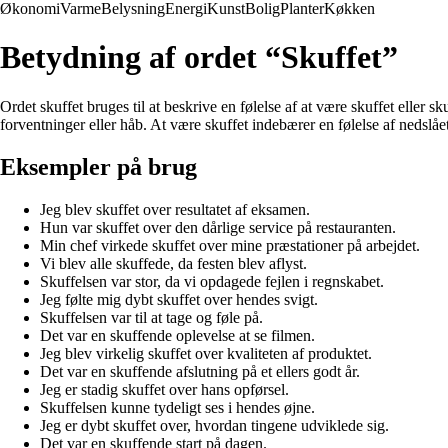
Økonomi
Varme
Belysning
Energi
Kunst
Bolig
Planter
Køkken
Betydning af ordet “Skuffet”
Ordet skuffet bruges til at beskrive en følelse af at være skuffet eller s
forventninger eller håb. At være skuffet indebærer en følelse af nedslåe
Eksempler på brug
Jeg blev skuffet over resultatet af eksamen.
Hun var skuffet over den dårlige service på restauranten.
Min chef virkede skuffet over mine præstationer på arbejdet.
Vi blev alle skuffede, da festen blev aflyst.
Skuffelsen var stor, da vi opdagede fejlen i regnskabet.
Jeg følte mig dybt skuffet over hendes svigt.
Skuffelsen var til at tage og føle på.
Det var en skuffende oplevelse at se filmen.
Jeg blev virkelig skuffet over kvaliteten af produktet.
Det var en skuffende afslutning på et ellers godt år.
Jeg er stadig skuffet over hans opførsel.
Skuffelsen kunne tydeligt ses i hendes øjne.
Jeg er dybt skuffet over, hvordan tingene udviklede sig.
Det var en skuffende start på dagen.