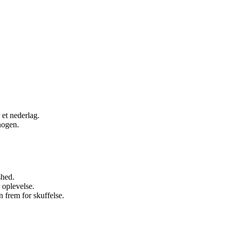
.
 et nederlag.
nogen.
shed.
r oplevelse.
 frem for skuffelse.