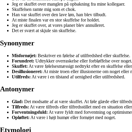
Jeg er skuffet over manglen på opbakning fra mine kollegaer.
Skuffelsen ramte mig som et chok.
Han var skuffet over den lave løn, han blev tilbudt.
At miste finalen var en stor skuffelse for holdet.
Jeg er skuffet over, at vores planer blev annulleret.
Det er svært at skjule sin skuffelse.
Synonymer
Misfornøjet:
Beskriver en følelse af utilfredshed eller skuffelse.
Forundret:
Udtrykker overraskelse eller forbløffelse over noget
Skuffet:
At være følelsesmæssigt nedtrykt efter en skuffelse eller
Desillusioneret:
At miste troen eller illusionerne om noget eller 
Utilfreds:
At være i en tilstand af uenighed eller utilfredshed.
Antonymer
Glad:
Det modsatte af at være skuffet. At føle glæde eller tilfred
Tilfreds:
At være tilfreds eller tilfredsstillet med en situation elle
Forventningsfuld:
At være fyldt med forventning og optimismen
Opløftet:
At være i højt humør eller fornøjet med noget.
Etymologi