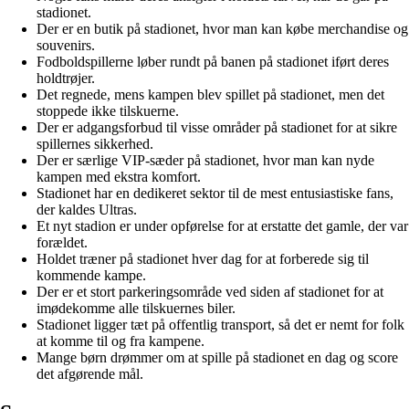
stadionet.
Der er en butik på stadionet, hvor man kan købe merchandise og
souvenirs.
Fodboldspillerne løber rundt på banen på stadionet iført deres
holdtrøjer.
Det regnede, mens kampen blev spillet på stadionet, men det
stoppede ikke tilskuerne.
Der er adgangsforbud til visse områder på stadionet for at sikre
spillernes sikkerhed.
Der er særlige VIP-sæder på stadionet, hvor man kan nyde
kampen med ekstra komfort.
Stadionet har en dedikeret sektor til de mest entusiastiske fans,
der kaldes Ultras.
Et nyt stadion er under opførelse for at erstatte det gamle, der var
forældet.
Holdet træner på stadionet hver dag for at forberede sig til
kommende kampe.
Der er et stort parkeringsområde ved siden af stadionet for at
imødekomme alle tilskuernes biler.
Stadionet ligger tæt på offentlig transport, så det er nemt for folk
at komme til og fra kampene.
Mange børn drømmer om at spille på stadionet en dag og score
det afgørende mål.