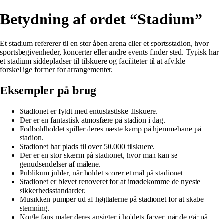
Betydning af ordet “Stadium”
Et stadium refererer til en stor åben arena eller et sportsstadion, hvor
sportsbegivenheder, koncerter eller andre events finder sted. Typisk har
et stadium siddepladser til tilskuere og faciliteter til at afvikle
forskellige former for arrangementer.
Eksempler på brug
Stadionet er fyldt med entusiastiske tilskuere.
Der er en fantastisk atmosfære på stadion i dag.
Fodboldholdet spiller deres næste kamp på hjemmebane på
stadion.
Stadionet har plads til over 50.000 tilskuere.
Der er en stor skærm på stadionet, hvor man kan se
genudsendelser af målene.
Publikum jubler, når holdet scorer et mål på stadionet.
Stadionet er blevet renoveret for at imødekomme de nyeste
sikkerhedsstandarder.
Musikken pumper ud af højttalerne på stadionet for at skabe
stemning.
Nogle fans maler deres ansigter i holdets farver, når de går på