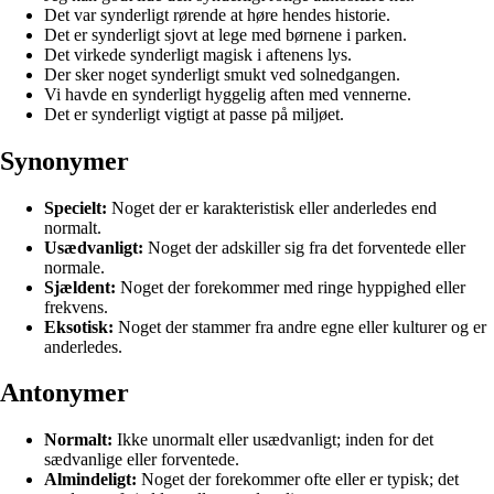
Det var synderligt rørende at høre hendes historie.
Det er synderligt sjovt at lege med børnene i parken.
Det virkede synderligt magisk i aftenens lys.
Der sker noget synderligt smukt ved solnedgangen.
Vi havde en synderligt hyggelig aften med vennerne.
Det er synderligt vigtigt at passe på miljøet.
Synonymer
Specielt:
Noget der er karakteristisk eller anderledes end
normalt.
Usædvanligt:
Noget der adskiller sig fra det forventede eller
normale.
Sjældent:
Noget der forekommer med ringe hyppighed eller
frekvens.
Eksotisk:
Noget der stammer fra andre egne eller kulturer og er
anderledes.
Antonymer
Normalt:
Ikke unormalt eller usædvanligt; inden for det
sædvanlige eller forventede.
Almindeligt:
Noget der forekommer ofte eller er typisk; det