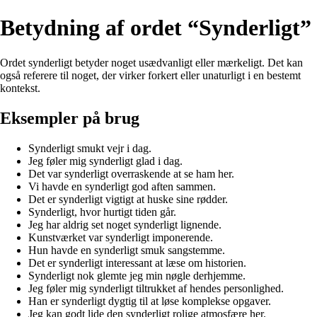
Betydning af ordet “Synderligt”
Ordet synderligt betyder noget usædvanligt eller mærkeligt. Det kan
også referere til noget, der virker forkert eller unaturligt i en bestemt
kontekst.
Eksempler på brug
Synderligt smukt vejr i dag.
Jeg føler mig synderligt glad i dag.
Det var synderligt overraskende at se ham her.
Vi havde en synderligt god aften sammen.
Det er synderligt vigtigt at huske sine rødder.
Synderligt, hvor hurtigt tiden går.
Jeg har aldrig set noget synderligt lignende.
Kunstværket var synderligt imponerende.
Hun havde en synderligt smuk sangstemme.
Det er synderligt interessant at læse om historien.
Synderligt nok glemte jeg min nøgle derhjemme.
Jeg føler mig synderligt tiltrukket af hendes personlighed.
Han er synderligt dygtig til at løse komplekse opgaver.
Jeg kan godt lide den synderligt rolige atmosfære her.