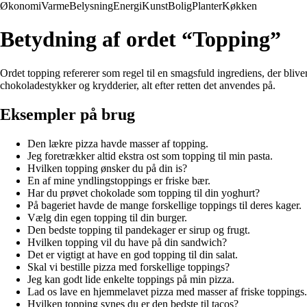
Økonomi
Varme
Belysning
Energi
Kunst
Bolig
Planter
Køkken
Betydning af ordet “Topping”
Ordet topping refererer som regel til en smagsfuld ingrediens, der bliver
chokoladestykker og krydderier, alt efter retten det anvendes på.
Eksempler på brug
Den lækre pizza havde masser af topping.
Jeg foretrækker altid ekstra ost som topping til min pasta.
Hvilken topping ønsker du på din is?
En af mine yndlingstoppings er friske bær.
Har du prøvet chokolade som topping til din yoghurt?
På bageriet havde de mange forskellige toppings til deres kager.
Vælg din egen topping til din burger.
Den bedste topping til pandekager er sirup og frugt.
Hvilken topping vil du have på din sandwich?
Det er vigtigt at have en god topping til din salat.
Skal vi bestille pizza med forskellige toppings?
Jeg kan godt lide enkelte toppings på min pizza.
Lad os lave en hjemmelavet pizza med masser af friske toppings.
Hvilken topping synes du er den bedste til tacos?