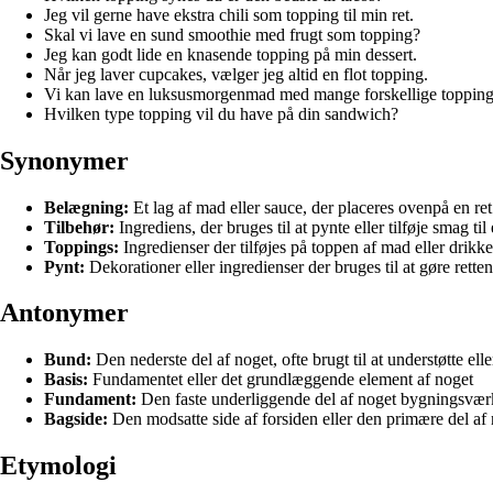
Jeg vil gerne have ekstra chili som topping til min ret.
Skal vi lave en sund smoothie med frugt som topping?
Jeg kan godt lide en knasende topping på min dessert.
Når jeg laver cupcakes, vælger jeg altid en flot topping.
Vi kan lave en luksusmorgenmad med mange forskellige topping
Hvilken type topping vil du have på din sandwich?
Synonymer
Belægning:
Et lag af mad eller sauce, der placeres ovenpå en ret
Tilbehør:
Ingrediens, der bruges til at pynte eller tilføje smag til 
Toppings:
Ingredienser der tilføjes på toppen af mad eller drikke
Pynt:
Dekorationer eller ingredienser der bruges til at gøre retten
Antonymer
Bund:
Den nederste del af noget, ofte brugt til at understøtte el
Basis:
Fundamentet eller det grundlæggende element af noget
Fundament:
Den faste underliggende del af noget bygningsværk 
Bagside:
Den modsatte side af forsiden eller den primære del af
Etymologi