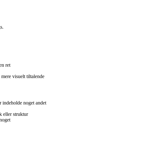
s.
en ret
 mere visuelt tiltalende
ler indeholde noget andet
eller struktur
 noget