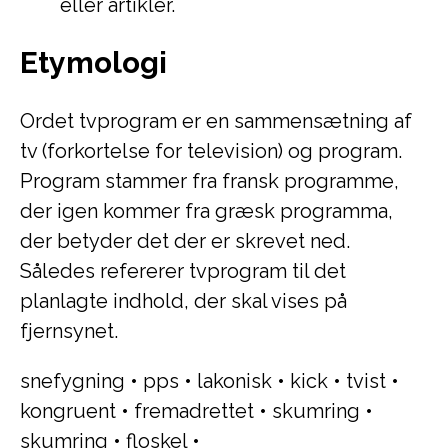
eller artikler.
Etymologi
Ordet tvprogram er en sammensætning af
tv (forkortelse for television) og program.
Program stammer fra fransk programme,
der igen kommer fra græsk programma,
der betyder det der er skrevet ned.
Således refererer tvprogram til det
planlagte indhold, der skal vises på
fjernsynet.
snefygning
•
pps
•
lakonisk
•
kick
•
tvist
•
kongruent
•
fremadrettet
•
skumring
•
skumring
•
floskel
•