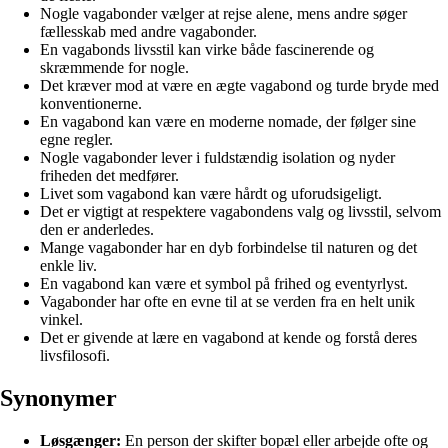
Nogle vagabonder vælger at rejse alene, mens andre søger
fællesskab med andre vagabonder.
En vagabonds livsstil kan virke både fascinerende og
skræmmende for nogle.
Det kræver mod at være en ægte vagabond og turde bryde med
konventionerne.
En vagabond kan være en moderne nomade, der følger sine
egne regler.
Nogle vagabonder lever i fuldstændig isolation og nyder
friheden det medfører.
Livet som vagabond kan være hårdt og uforudsigeligt.
Det er vigtigt at respektere vagabondens valg og livsstil, selvom
den er anderledes.
Mange vagabonder har en dyb forbindelse til naturen og det
enkle liv.
En vagabond kan være et symbol på frihed og eventyrlyst.
Vagabonder har ofte en evne til at se verden fra en helt unik
vinkel.
Det er givende at lære en vagabond at kende og forstå deres
livsfilosofi.
Synonymer
Løsgænger:
En person der skifter bopæl eller arbejde ofte og