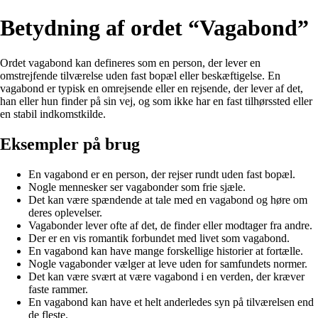
Betydning af ordet “Vagabond”
Ordet vagabond kan defineres som en person, der lever en
omstrejfende tilværelse uden fast bopæl eller beskæftigelse. En
vagabond er typisk en omrejsende eller en rejsende, der lever af det,
han eller hun finder på sin vej, og som ikke har en fast tilhørssted eller
en stabil indkomstkilde.
Eksempler på brug
En vagabond er en person, der rejser rundt uden fast bopæl.
Nogle mennesker ser vagabonder som frie sjæle.
Det kan være spændende at tale med en vagabond og høre om
deres oplevelser.
Vagabonder lever ofte af det, de finder eller modtager fra andre.
Der er en vis romantik forbundet med livet som vagabond.
En vagabond kan have mange forskellige historier at fortælle.
Nogle vagabonder vælger at leve uden for samfundets normer.
Det kan være svært at være vagabond i en verden, der kræver
faste rammer.
En vagabond kan have et helt anderledes syn på tilværelsen end
de fleste.