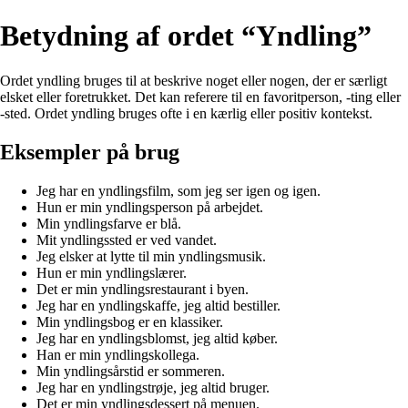
Betydning af ordet “Yndling”
Ordet yndling bruges til at beskrive noget eller nogen, der er særligt
elsket eller foretrukket. Det kan referere til en favoritperson, -ting eller
-sted. Ordet yndling bruges ofte i en kærlig eller positiv kontekst.
Eksempler på brug
Jeg har en yndlingsfilm, som jeg ser igen og igen.
Hun er min yndlingsperson på arbejdet.
Min yndlingsfarve er blå.
Mit yndlingssted er ved vandet.
Jeg elsker at lytte til min yndlingsmusik.
Hun er min yndlingslærer.
Det er min yndlingsrestaurant i byen.
Jeg har en yndlingskaffe, jeg altid bestiller.
Min yndlingsbog er en klassiker.
Jeg har en yndlingsblomst, jeg altid køber.
Han er min yndlingskollega.
Min yndlingsårstid er sommeren.
Jeg har en yndlingstrøje, jeg altid bruger.
Det er min yndlingsdessert på menuen.